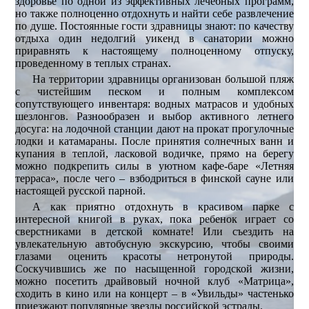
здоровье по одной из эффективных лечебных программ,
но также полноценно отдохнуть и найти себе развлечение
по душе. Постоянные гости здравницы знают: по качеству
отдыха один недолгий уикенд в санатории можно
приравнять к настоящему полноценному отпуску,
проведенному в теплых странах.
На территории здравницы организован большой пляж
с чистейшим песком и полным комплексом
сопутствующего инвентаря: водных матрасов и удобных
шезлонгов. Разнообразен и выбор активного летнего
досуга: на лодочной станции дают на прокат прогулочные
лодки и катамараны. После принятия солнечных ванн и
купания в теплой, ласковой водичке, прямо на берегу
можно подкрепить силы в уютном кафе-баре «Летняя
терраса», после чего – взбодриться в финской сауне или
настоящей русской парной.
А как приятно отдохнуть в красивом парке с
интересной книгой в руках, пока ребенок играет со
сверстниками в детской комнате! Или съездить на
увлекательную автобусную экскурсию, чтобы своими
глазами оценить красоты нетронутой природы.
Соскучившись же по насыщенной городской жизни,
можно посетить драйвовый ночной клуб «Матрица»,
сходить в кино или на концерт – в «Увильды» частенько
приезжают популярные звезды российской эстрады.